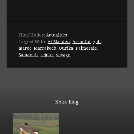
Filed Under:
Actualités
Tagged With:
Al Maaden
,
Assoufid
,
golf
,
maroc
,
Marrakech
,
Ourika
,
Palmeraie
,
Samanah
,
sejour
,
voyage
Notre blog