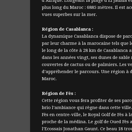
d’Afrique. Longeant la plage d’El Jadida e
plus long du Maroc : 6885 mètres. Il est a
vues superbes sur la mer.
Région de Casablanca :
La dynamique Casablanca dispose de parco
par leur charme à la marocaine tels que 
le long de la côte à 28 km de Casablanca 
dans les années vingt, ses dunes de sable r
couvertes de cactus ou de palmiers. Les v
d’appréhender le parcours. Une région à d
Maroc.
Région de Fès :
Cette région vous fera profiter de ses par
brio l’ambiance qui règne dans cette ville
Fès en centre-ville, le Royal Golf de Fès à
proche de la médina. Le golf de Oued Fès a 
l’Ecossais Jonathan Gaunt. Ce beau 18 tro