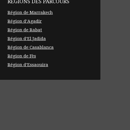
RÉGIONS DES PARCOURS
Région de Marrakech
Région d’Agadir
Région de Rabat
Région d’El Jadida
Région de Casablanca
Région de Fès
Région d’Essaouira