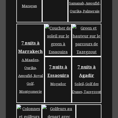
Samanah, Assoufid,
Mazagan
Ourika, Palmeraie
7 nuits à
Marrakech
A.Maaden,
7 nuits à
7 nuits à
Ourika,
Essaouira
Agadir
Assoufid, Royal
Golf,
Mogador
Soleil, Golf des
Montgomerie
Dunes, Tazegzout