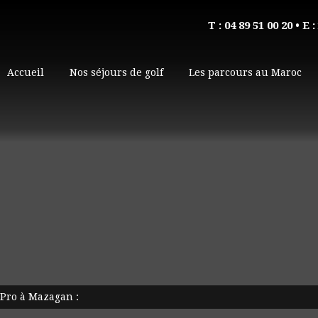
T : 04 89 51 00 20
• E :
Accueil
Nos séjours de golf
Les parcours au Maroc
Pro à Mazagan :