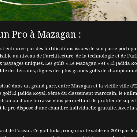
 un Pro à Mazagan :
est entourée par des fortifications issues de son passé portug
isible au niveau de l’architecture, de la technologie et de l’u
paysages uniques. Les golfs « Le Mazagan » et « El Jadida Ro
lité des terrains, dignes des plus grands golfs de championnat
itué dans un grand parc, entre Mazagan et la vieille ville d’
le golf El Jadida Royal, 9ème du classement marocain, le Pul
balcon ou d’une terrasse vous permettant de profiter de supe
e pro dispose d’une chambre individuelle gratuite. Avec la sa
.
rd de l’océan. Ce golf links, conçu sur le sable en 2010 par l