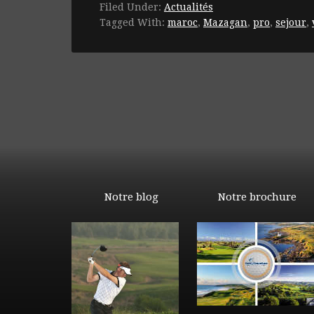
Filed Under:
Actualités
Tagged With:
maroc
,
Mazagan
,
pro
,
sejour
,
Notre blog
Notre brochure