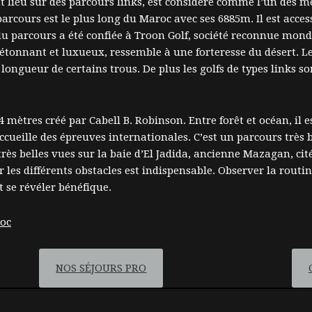
ent lieu sur des parcours links, est considéré comme l’un des m
parcours est le plus long du Maroc avec ses 6885m. Il est acces
du parcours a été confiée à Troon Golf, société reconnue mond
, étonnant et luxueux, ressemble à une forteresse du désert. 
ongueur de certains trous. De plus les golfs de types links son
 mètres créé par Cabell B. Robinson. Entre forêt et océan, il
ccueille des épreuves internationales. C’est un parcours très 
rès belles vues sur la baie d’El Jadida, ancienne Mazagan, cité 
r les différents obstacles est indispensable. Observer la rou
 se révéler bénéfique.
NOS SÉJOURS PRO