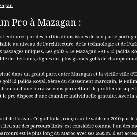
 un Pro à Mazagan :
est entourée par des fortifications issues de son passé portug
isible au niveau de l’architecture, de la technologie et de l’u
paysages uniques. Les golfs « Le Mazagan » et « El Jadida Ro
lité des terrains, dignes des plus grands golfs de championnat
itué dans un grand parc, entre Mazagan et la vieille ville d’
le golf El Jadida Royal, 9ème du classement marocain, le Pul
balcon ou d’une terrasse vous permettant de profiter de supe
e pro dispose d’une chambre individuelle gratuite. Avec la sa
.
rd de l’océan. Ce golf links, conçu sur le sable en 2010 par l
ent lieu sur des parcours links, est considéré comme l’un des m
parcours est le plus long du Maroc avec ses 6885m. Il est acces