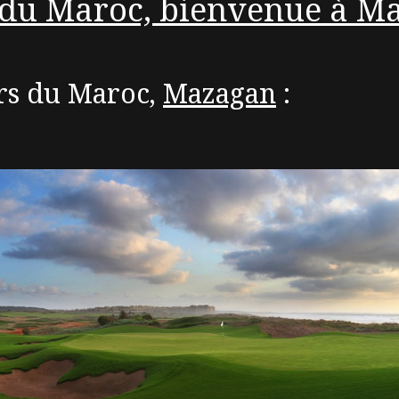
f du Maroc, bienvenue à M
rs du Maroc,
Mazagan
: