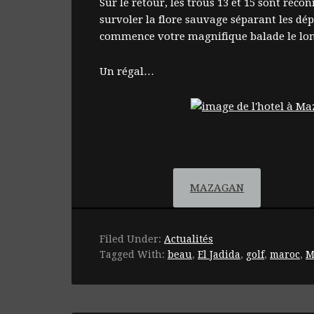
Sur le retour, les trous 13 et 15 sont re
survoler la flore sauvage séparant les dépa
commence votre magnifique balade le long
Un régal…
MAZAGAN
Filed Under:
Actualités
Tagged With:
beau
,
El Jadida
,
golf
,
maroc
,
M