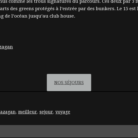
connus comme les trous signatures du parcours. Ces deux par 
rts des greens protégés à l’entrée par des bunkers. Le 15 est l
 de l’océan jusqu’au club house.
NOS SÉJOURS
azagan
,
meilleur
,
sejour
,
voyage