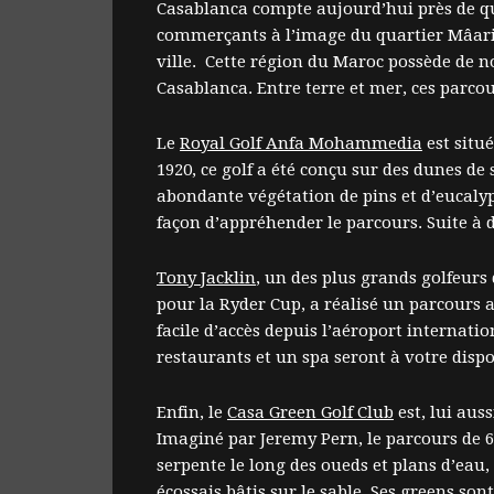
Casablanca compte aujourd’hui près de qua
commerçants à l’image du quartier Mâarif.
ville. Cette région du Maroc possède de n
Casablanca. Entre terre et mer, ces parc
Le
Royal Golf Anfa Mohammedia
est situ
1920, ce golf a été conçu sur des dunes de 
abondante végétation de pins et d’eucaly
façon d’appréhender le parcours. Suite à 
Tony Jacklin
, un des plus grands golfeurs
pour la Ryder Cup, a réalisé un parcours 
facile d’accès depuis l’aéroport internati
restaurants et un spa seront à votre dispos
Enfin, le
Casa Green Golf Club
est, lui aus
Imaginé par Jeremy Pern, le parcours de 6
serpente le long des oueds et plans d’eau,
écossais bâtis sur le sable. Ses greens so