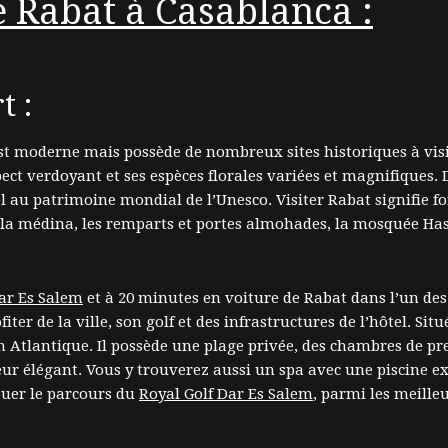
e Rabat à Casablanca :
t :
 est moderne mais possède de nombreux sites historiques à vis
ct verdoyant et ses espèces florales variées et magnifiques. 
rel au patrimoine mondial de l’Unesco. Visiter Rabat signifie f
s, la médina, les remparts et portes almohades, la mosquée 
ar Es Salem
et à 20 minutes en voiture de Rabat dans l’un des
r de la ville, son golf et des infrastructures de l’hôtel. Situé
Atlantique. Il possède une plage privée, des chambres de pres
ur élégant. Vous y trouverez aussi un spa avec une piscine exté
jouer le parcours du
Royal Golf Dar Es Salem
, parmi les meille
.