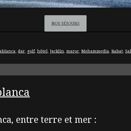
NOS SÉJOURS
ablanca
,
dar
,
golf
,
hôtel
,
Jacklin
,
maroc
,
Mohammedia
,
Rabat
,
Sa
blanca
ca, entre terre et mer :