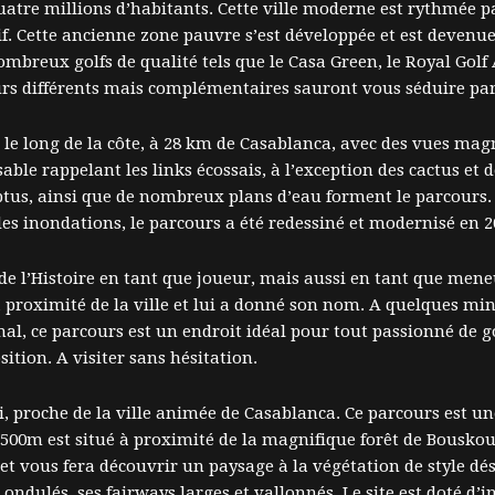
tre millions d’habitants. Cette ville moderne est rythmée par
 Cette ancienne zone pauvre s’est développée et est devenue l’
ombreux golfs de qualité tels que le Casa Green, le Royal Go
ours différents mais complémentaires sauront vous séduire pa
é le long de la côte, à 28 km de Casablanca, avec des vues mag
sable rappelant les links écossais, à l’exception des cactus et
ptus, ainsi que de nombreux plans d’eau forment le parcours.
des inondations, le parcours a été redessiné et modernisé en 2
 de l’Histoire en tant que joueur, mais aussi en tant que men
a proximité de la ville et lui a donné son nom. A quelques min
onal, ce parcours est un endroit idéal pour tout passionné de 
ition. A visiter sans hésitation.
si, proche de la ville animée de Casablanca. Ce parcours est un
500m est situé à proximité de la magnifique forêt de Bouskour
 et vous fera découvrir un paysage à la végétation de style dé
nt ondulés, ses fairways larges et vallonnés. Le site est doté 