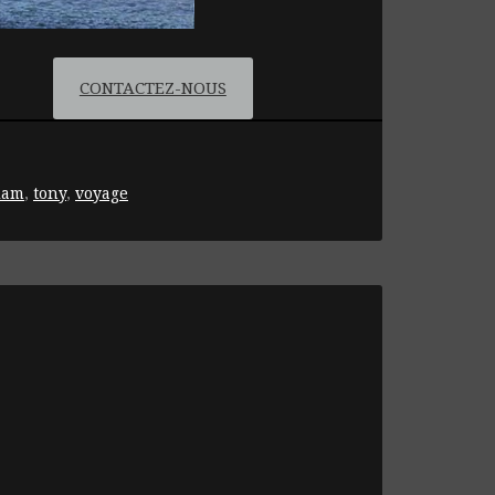
CONTACTEZ-NOUS
lam
,
tony
,
voyage