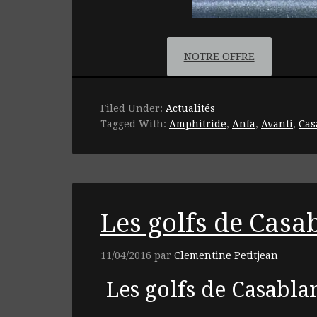
NOTRE OFFRE
Filed Under:
Actualités
Tagged With:
Amphitride
,
Anfa
,
Avanti
,
Cas
Les golfs de Casa
11/04/2016
par
Clementine Petitjean
Les golfs de Casablan