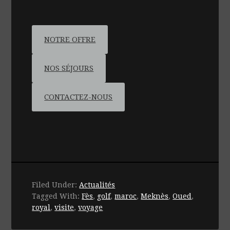
NOTRE OFFRE
NOS SÉJOURS
CONTACTEZ-NOUS
Filed Under:
Actualités
Tagged With:
Fès
,
golf
,
maroc
,
Meknès
,
Oued
,
royal
,
visite
,
voyage